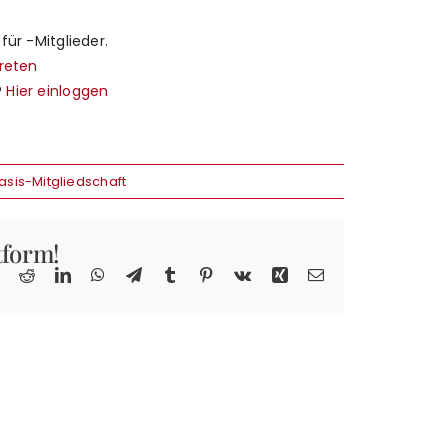
 für -Mitglieder.
treten
?
Hier einloggen
asis-Mitgliedschaft
tform!
book
X
Reddit
LinkedIn
WhatsApp
Telegram
Tumblr
Pinterest
Vk
Xing
E-
Mail