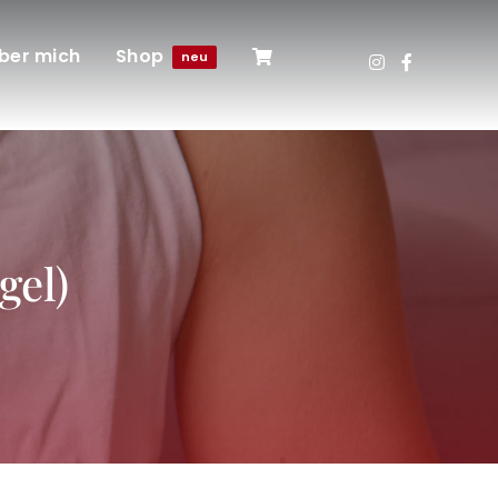
ber mich
Shop
neu
gel)