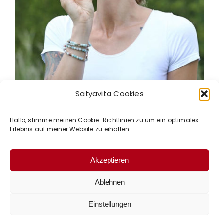
Schmerzfrei-Coaching
Satyavita Cookies
12. Juli 2023
|
Kategorien:
Coaching
Hallo, stimme meinen Cookie-Richtlinien zu um ein optimales
Online-Coaching ● Fasziencheck ●
Erlebnis auf meiner Website zu erhalten.
Faszienbehandlung ● Selbstbehandlung
...
Akzeptieren
Weiterlesen
Ablehnen
© 2017 – 2025 Satyavita – Ivonne von Morsdorf |
Einstellungen
Impressum
|
Datenschutzerklärung
|
AGBs