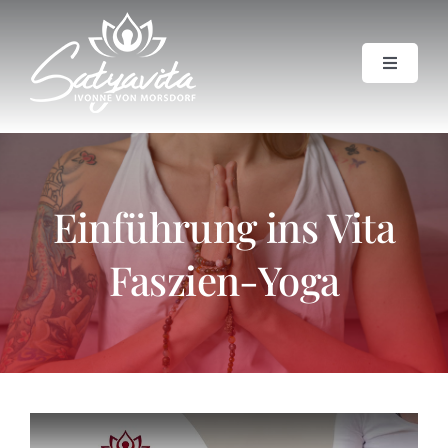
Zum
Inhalt
springen
Toggle
Navigat
Einführung ins Vita
Blog / Aktuelles
Faszien-Yoga
Leistungen
über mich