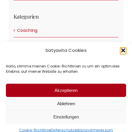
Kategorien
Coaching
Ernährung & Rezepte
Satyavita Cookies
Events
Hallo, stimme meinen Cookie-Richtlinien zu um ein optimales
Input & Inspiration
Erlebnis auf meiner Website zu erhalten.
Meditation
Akzeptieren
Übungen & Selbstbehandlung
Ablehnen
© 2017 – 2025 Satyavita – Ivonne von Morsdorf |
Einstellungen
Impressum
|
Datenschutzerklärung
|
AGBs
Cookie-Richtlinie
Datenschutzerklärung
Impressum