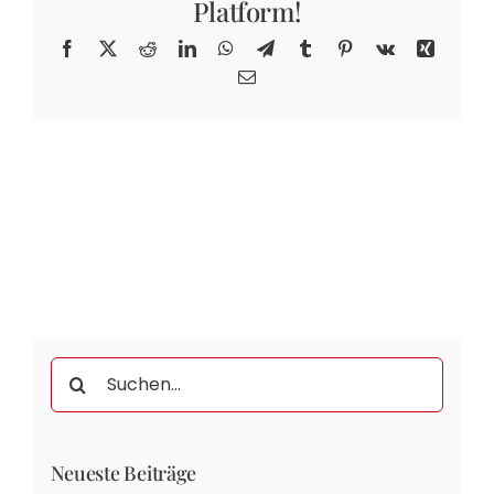
Platform!
Facebook
X
Reddit
LinkedIn
WhatsApp
Telegram
Tumblr
Pinterest
Vk
Xing
E-
Mail
Suche
nach:
Neueste Beiträge