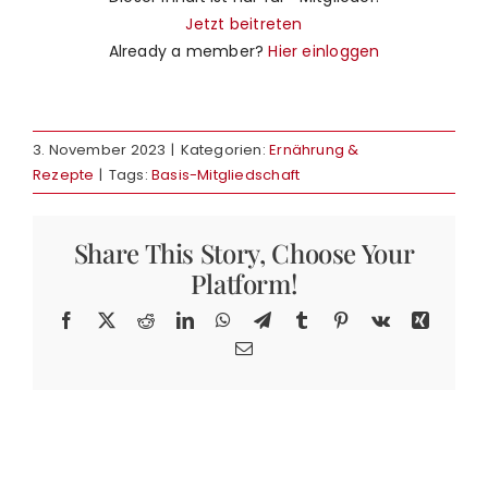
Shop
neu
Jetzt beitreten
Already a member?
Hier einloggen
Warenkorb
3. November 2023
|
Kategorien:
Ernährung &
Rezepte
|
Tags:
Basis-Mitgliedschaft
Share This Story, Choose Your
Platform!
Facebook
X
Reddit
LinkedIn
WhatsApp
Telegram
Tumblr
Pinterest
Vk
Xing
E-
Mail